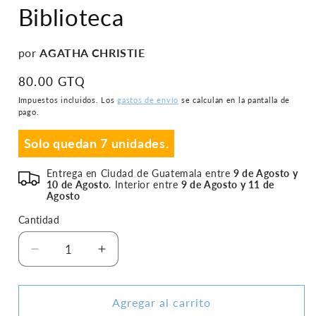
en
Biblioteca
una
ventana
modal
por
AGATHA CHRISTIE
Precio
80.00 GTQ
habitual
Impuestos incluidos. Los
gastos de envío
se calculan en la pantalla de
pago.
Solo quedan 7 unidades.
Entrega en Ciudad de Guatemala entre
9 de Agosto y
10 de Agosto
. Interior entre
9 de Agosto y 11 de
Agosto
Cantidad
Reducir
Aumentar
cantidad
cantidad
para
para
Un
Un
Agregar al carrito