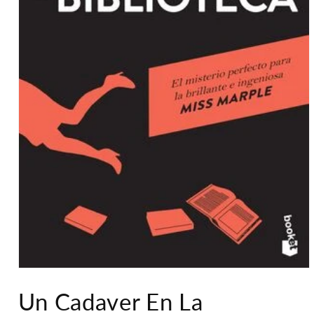
Abrir
elemento
Un Cadaver En La
multimedia
1