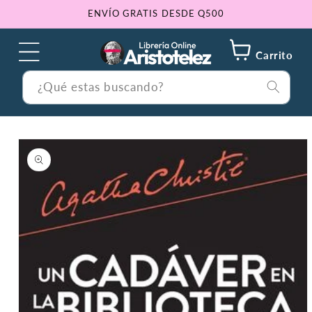
Ir
ENVÍO GRATIS DESDE Q500
directamente
al contenido
Carrito
¿Qué estas buscando?
Ir
directamente
a la
información
del producto