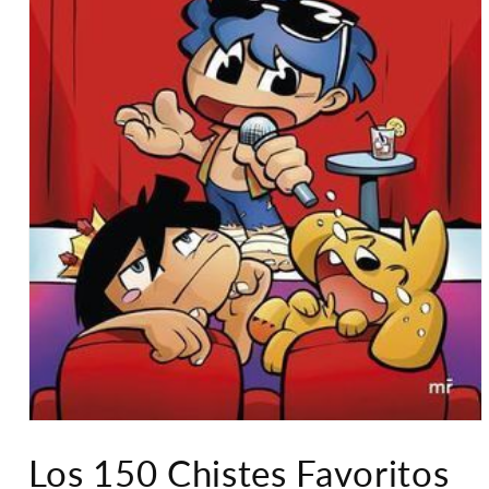
Abrir
elemento
Los 150 Chistes Favoritos
multimedia
1