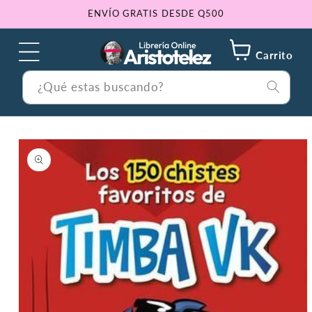
Ir
ENVÍO GRATIS DESDE Q500
directamente
al contenido
Carrito
¿Qué estas buscando?
Ir
directamente
a la
información
del producto