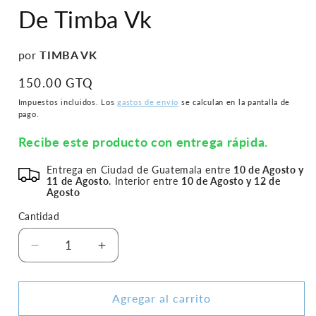
en
De Timba Vk
una
ventana
modal
por
TIMBA VK
Precio
150.00 GTQ
habitual
Impuestos incluidos. Los
gastos de envío
se calculan en la pantalla de
pago.
Recibe este producto con entrega rápida.
Entrega en Ciudad de Guatemala entre
10 de Agosto y
11 de Agosto
. Interior entre
10 de Agosto y 12 de
Agosto
Cantidad
Reducir
Aumentar
cantidad
cantidad
para
para
Los
Los
Agregar al carrito
150
150