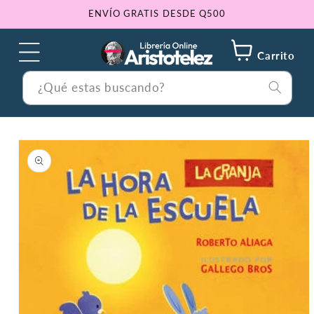
Ir
ENVÍO GRATIS DESDE Q500
directamente
al contenido
Carrito
¿Qué estas buscando?
Ir
directamente
a la
información
del producto