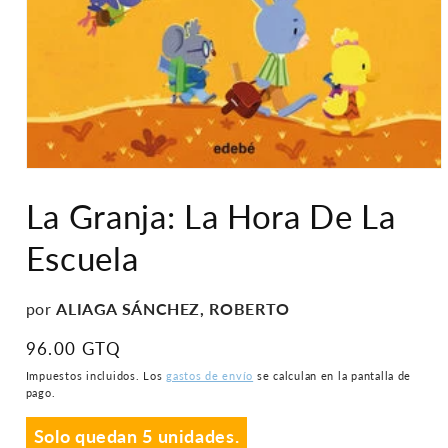
Abrir
elemento
La Granja: La Hora De La
multimedia
1
en
Escuela
una
ventana
modal
por
ALIAGA SÁNCHEZ, ROBERTO
Precio
96.00 GTQ
habitual
Impuestos incluidos. Los
gastos de envío
se calculan en la pantalla de
pago.
Solo quedan 5 unidades.