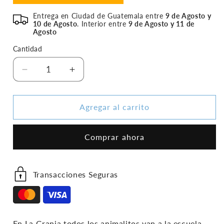
Entrega en Ciudad de Guatemala entre
9 de Agosto y
10 de Agosto
. Interior entre
9 de Agosto y 11 de
Agosto
Cantidad
Reducir
Aumentar
cantidad
cantidad
para
para
La
La
Agregar al carrito
Granja:
Granja:
La
La
Comprar ahora
Hora
Hora
De
De
La
La
Escuela
Escuela
Transacciones Seguras
En La Granja todos los animalitos van a la escuela.