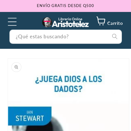
Ir
ENVÍO GRATIS DESDE Q500
directamente
al contenido
Carrito
¿Qué estas buscando?
Ir
directamente
a la
información
del producto