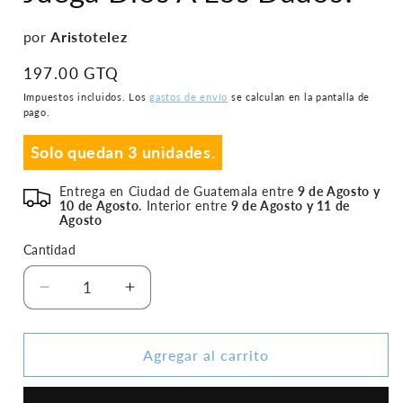
en
una
por
Aristotelez
ventana
modal
Precio
197.00 GTQ
habitual
Impuestos incluidos. Los
gastos de envío
se calculan en la pantalla de
pago.
Solo quedan 3 unidades.
Entrega en Ciudad de Guatemala entre
9 de Agosto y
10 de Agosto
. Interior entre
9 de Agosto y 11 de
Agosto
Cantidad
Reducir
Aumentar
cantidad
cantidad
para
para
Juega
Juega
Agregar al carrito
Dios
Dios
A
A