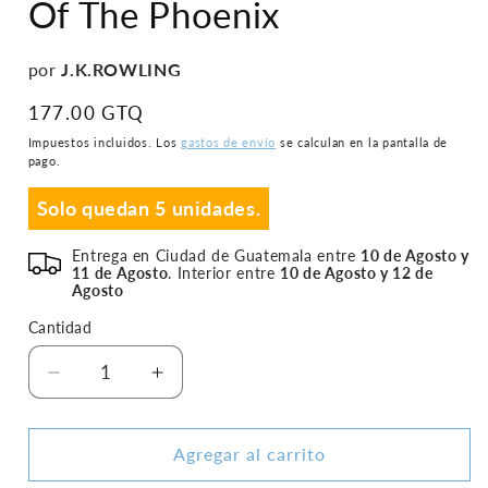
Of The Phoenix
una
ventana
modal
por
J.K.ROWLING
Precio
177.00 GTQ
habitual
Impuestos incluidos. Los
gastos de envío
se calculan en la pantalla de
pago.
Solo quedan 5 unidades.
Entrega en Ciudad de Guatemala entre
10 de Agosto y
11 de Agosto
. Interior entre
10 de Agosto y 12 de
Agosto
Cantidad
Reducir
Aumentar
cantidad
cantidad
para
para
Harry
Harry
Agregar al carrito
Potter
Potter