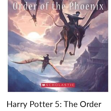
Abrir
elemento
Harry Potter 5: The Order
multimedia
1
en