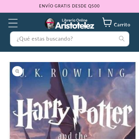
Ir
ENVÍO GRATIS DESDE Q500
directamente
al contenido
Carrito
¿Qué estas buscando?
Ir
directamente
a la
información
del producto