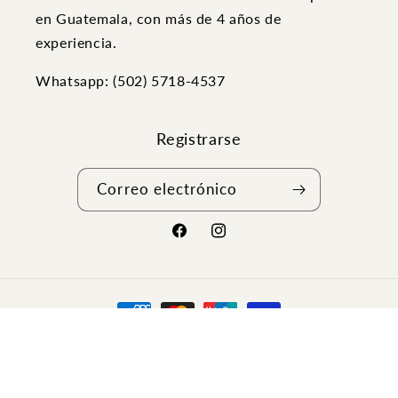
en Guatemala, con más de 4 años de
experiencia.
Whatsapp: (502) ‭5718-4537
Registrarse
Correo electrónico
Facebook
Instagram
Formas
de
pago
© 2026,
Aristotelez
Política de reembolso
Política de privacidad
Términos del servicio
Política de envío