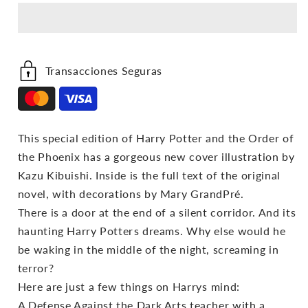
5:
5:
The
The
Order
Order
Of
Of
The
The
Transacciones Seguras
Phoenix
Phoenix
This special edition of Harry Potter and the Order of
the Phoenix has a gorgeous new cover illustration by
Kazu Kibuishi. Inside is the full text of the original
novel, with decorations by Mary GrandPré.
There is a door at the end of a silent corridor. And its
haunting Harry Potters dreams. Why else would he
be waking in the middle of the night, screaming in
terror?
Here are just a few things on Harrys mind:
A Defense Against the Dark Arts teacher with a