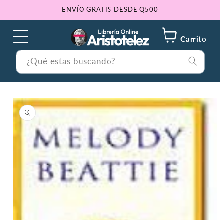
Ir
ENVÍO GRATIS DESDE Q500
directamente
al contenido
Carrito
¿Qué estas buscando?
Ir
directamente
a la
información
del producto