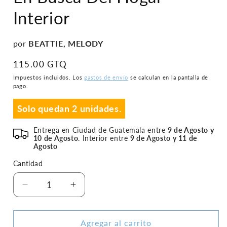
en
Interior
una
ventana
modal
por
BEATTIE, MELODY
Precio
115.00 GTQ
habitual
Impuestos incluidos. Los
gastos de envío
se calculan en la pantalla de
pago.
Solo quedan 2 unidades.
Entrega en Ciudad de Guatemala entre
9 de Agosto y
10 de Agosto
. Interior entre
9 de Agosto y 11 de
Agosto
Cantidad
Reducir
Aumentar
cantidad
cantidad
para
para
En
En
Agregar al carrito