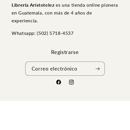
Librería Aristotelez
es una tienda online pionera
en Guatemala, con más de 4 años de
experiencia.
Whatsapp: (502) ‭5718-4537
Registrarse
Correo electrónico
Facebook
Instagram
Formas
de
pago
© 2026,
Aristotelez
Política de reembolso
Política de privacidad