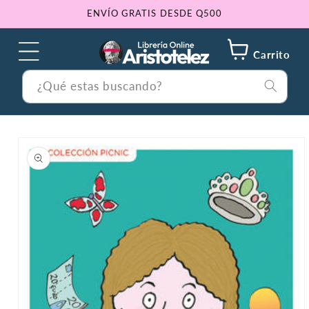
Ir
ENVÍO GRATIS DESDE Q500
directamente
al contenido
Carrito
¿Qué estas buscando?
Ir
directamente
a la
información
del producto