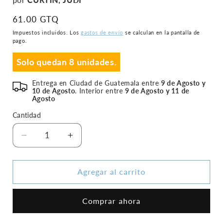
modal
Precio
61.00 GTQ
habitual
Impuestos incluidos. Los
gastos de envío
se calculan en la pantalla de
pago.
Solo quedan 8 unidades.
Entrega en Ciudad de Guatemala entre
9 de Agosto y
10 de Agosto
. Interior entre
9 de Agosto y 11 de
Agosto
Cantidad
Reducir
Aumentar
cantidad
cantidad
para
para
El
El
Agregar al carrito
Viaje
Viaje
De
De
Comprar ahora
Eva
Eva