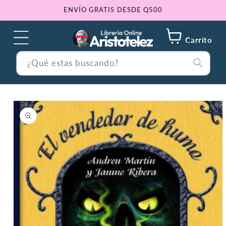
Ir
ENVÍO GRATIS DESDE Q500
directamente
al contenido
Carrito
¿Qué estas buscando?
Ir
directamente
a la
información
del producto