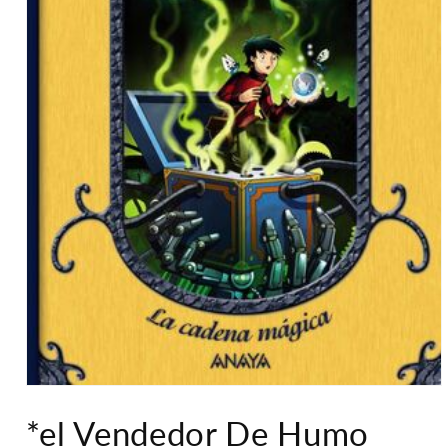
Abrir
elemento
*el Vendedor De Humo
multimedia
1