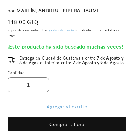
en
una
por
MARTÍN, ANDREU ; RIBERA, JAUME
ventana
modal
Precio
118.00 GTQ
habitual
Impuestos incluidos. Los
gastos de envío
se calculan en la pantalla de
pago.
¡Este producto ha sido buscado muchas veces!
Entrega en Ciudad de Guatemala entre
7 de Agosto y
8 de Agosto
. Interior entre
7 de Agosto y 9 de Agosto
Cantidad
Reducir
Aumentar
cantidad
cantidad
para
para
*el
*el
Agregar al carrito
Vendedor
Vendedor
De
De
Comprar ahora
Humo
Humo