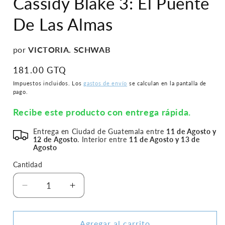
Cassidy Blake 3: El Puente
1
en
De Las Almas
una
ventana
modal
por
VICTORIA. SCHWAB
Precio
181.00 GTQ
habitual
Impuestos incluidos. Los
gastos de envío
se calculan en la pantalla de
pago.
Recibe este producto con entrega rápida.
Entrega en Ciudad de Guatemala entre
11 de Agosto y
12 de Agosto
. Interior entre
11 de Agosto y 13 de
Agosto
Cantidad
Reducir
Aumentar
cantidad
cantidad
para
para
Cassidy
Cassidy
Agregar al carrito