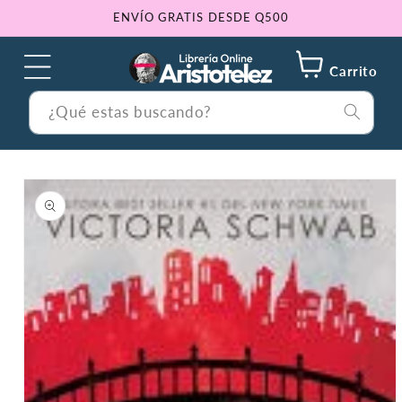
Ir
ENVÍO GRATIS DESDE Q500
directamente
al contenido
Carrito
¿Qué estas buscando?
Ir
directamente
a la
información
del producto