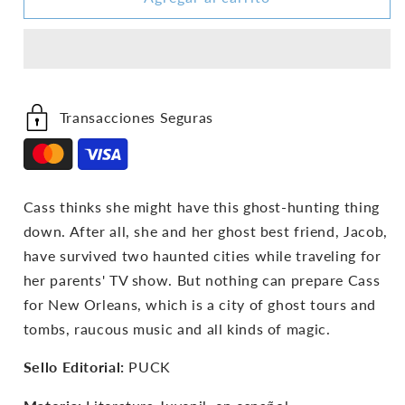
Blake
Blake
3:
3:
El
El
Puente
Puente
De
De
Las
Las
Transacciones Seguras
Almas
Almas
Cass thinks she might have this ghost-hunting thing
down. After all, she and her ghost best friend, Jacob,
have survived two haunted cities while traveling for
her parents' TV show. But nothing can prepare Cass
for New Orleans, which is a city of ghost tours and
tombs, raucous music and all kinds of magic.
Sello Editorial:
PUCK