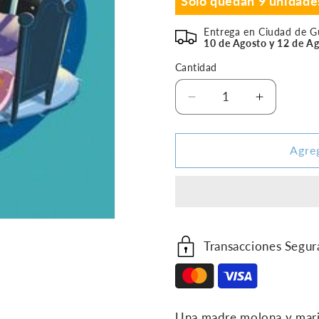
Solo quedan 9 unidade
Entrega en Ciudad de 
10 de Agosto y 12 de A
Cantidad
Reducir
Aumentar
cantidad
cantidad
para
para
Cuentos
Cuentos
Agreg
Geniales
Geniales
Para
Para
Educar
Educar
En
En
Positivo
Positivo
Transacciones Segur
Una madre molona y marid