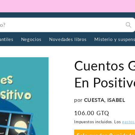
do?
antiles
Negocios
Novedades libros
Misterio y suspen
Cuentos G
En Positiv
por
CUESTA, ISABEL
Precio
106.00 GTQ
habitual
Impuestos incluidos. Los
gastos