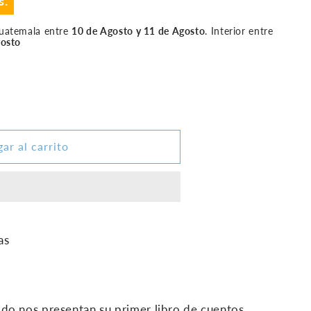
s.
Guatemala entre
10 de Agosto y 11 de Agosto
. Interior entre
gosto
ar al carrito
as
o nos presentan su primer libro de cuentos