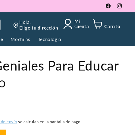
Facebook
Instagra
Mi
Hola,
cuenta
Carrito
Elige tu dirección
se
Mochilas
Técnología
eniales Para Educar
o
 de envío
se calculan en la pantalla de pago.