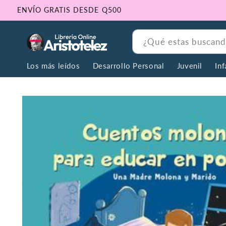
Ir
ENVÍO GRATIS DESDE Q500
directamente
al contenido
¿Qué estas buscan
Los más leídos
Desarrollo Personal
Juvenil
Inf
Ir
directamente
a la
información
del producto