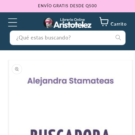
Ir
ENVÍO GRATIS DESDE Q500
directamente
al contenido
Carrito
¿Qué estas buscando?
Ir
directamente
a la
información
del producto