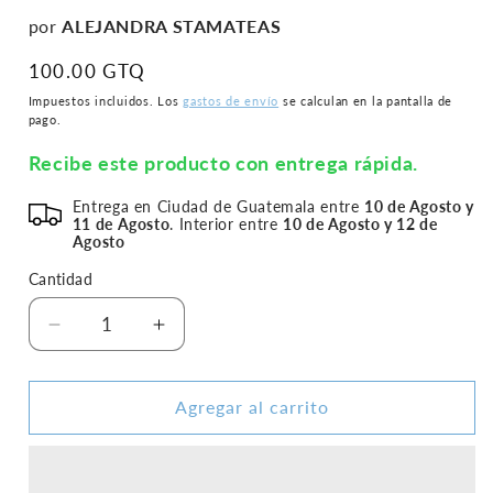
una
por
ALEJANDRA STAMATEAS
ventana
modal
Precio
100.00 GTQ
habitual
Impuestos incluidos. Los
gastos de envío
se calculan en la pantalla de
pago.
Recibe este producto con entrega rápida.
Entrega en Ciudad de Guatemala entre
10 de Agosto y
11 de Agosto
. Interior entre
10 de Agosto y 12 de
Agosto
Cantidad
Reducir
Aumentar
cantidad
cantidad
para
para
Buscadora
Buscadora
Agregar al carrito
Espiritual
Espiritual