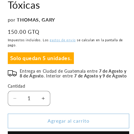
Tóxicas
una
ventana
modal
por
THOMAS, GARY
Precio
150.00 GTQ
habitual
Impuestos incluidos. Los
gastos de envío
se calculan en la pantalla de
pago.
Solo quedan 5 unidades.
Entrega en Ciudad de Guatemala entre
7 de Agosto y
8 de Agosto
. Interior entre
7 de Agosto y 9 de Agosto
Cantidad
Reducir
Aumentar
cantidad
cantidad
para
para
Alejate
Alejate
Agregar al carrito
De
De
Las
Las