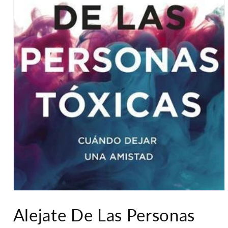
Abrir
elemento
Alejate De Las Personas
multimedia
1
en