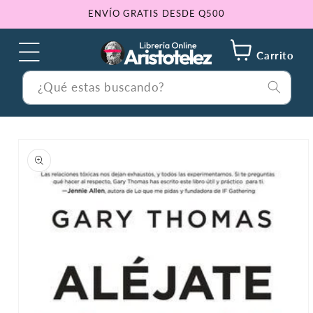
Ir
ENVÍO GRATIS DESDE Q500
directamente
al contenido
Carrito
¿Qué estas buscando?
Ir
directamente
a la
información
del producto